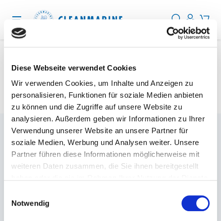
Protection
Diese Webseite verwendet Cookies
Cleaning
Wir verwenden Cookies, um Inhalte und Anzeigen zu
personalisieren, Funktionen für soziale Medien anbieten
Desinfektion
zu können und die Zugriffe auf unsere Website zu
analysieren. Außerdem geben wir Informationen zu Ihrer
Services
Verwendung unserer Website an unsere Partner für
Unternehmen
Über uns
soziale Medien, Werbung und Analysen weiter. Unsere
Services
Partner führen diese Informationen möglicherweise mit
Blog
weiteren Daten zusammen, die Sie ihnen bereitgestellt
Blog
haben oder die sie im Rahmen Ihrer Nutzung der Dienste
Desinfektion
EN
gesammelt haben.
Einwilligungsauswahl
Notwendig
Essentials
DE