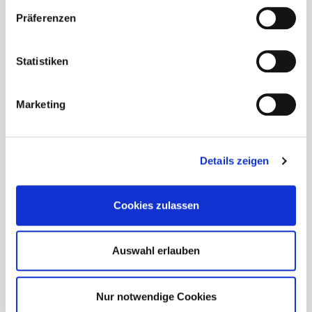
Jobs
Präferenzen
FAQ
Kontakt
Statistiken
Impressum
Rechtliches
Marketing
AGB
Wiederrufsbelehrung
Details zeigen
Datenschutz
Shop
Cookies zulassen
Protection
Auswahl erlauben
Cleaning
Nur notwendige Cookies
Cleanmarine GmbH
| Hermann-Blohm-Straße 6 | 20457