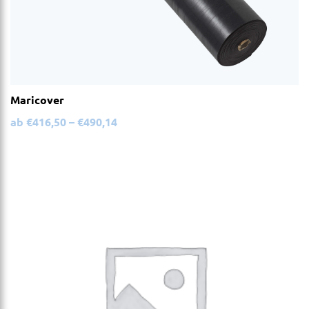
Maricover
ab
€
416,50
–
€
490,14