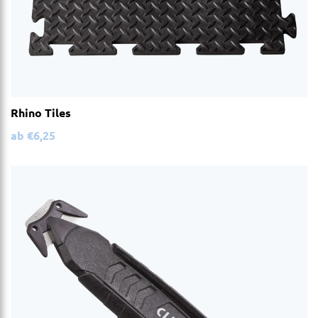
Rhino Tiles
ab
€
6,25