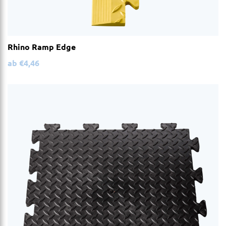
Rhino Ramp Edge
ab
€
4,46