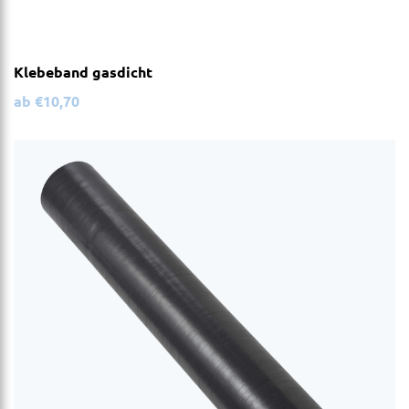
Klebeband gasdicht
ab
€
10,70