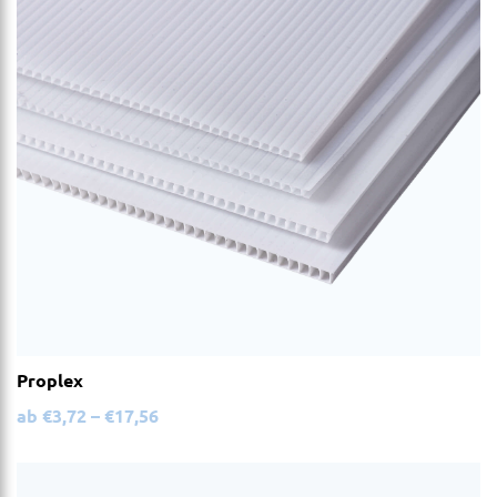
Proplex
ab
€
3,72
–
€
17,56