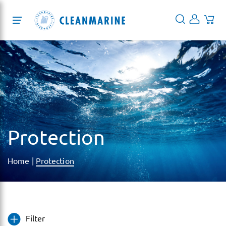
Protection
Cleaning
Desinfektion
Services
Protection
Über uns
Home
|
Protection
Blog
EN
DE
Filter