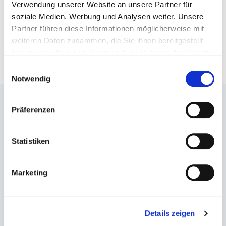
Verwendung unserer Website an unsere Partner für
soziale Medien, Werbung und Analysen weiter. Unsere
Allgemeines
Partner führen diese Informationen möglicherweise mit
weiteren Daten zusammen, die Sie ihnen bereitgestellt
Webshop Release
haben oder die sie im Rahmen Ihrer Nutzung der Dienste
gesammelt haben.
Einwilligungsauswahl
Notwendig
Unternehmen
Präferenzen
Services
Blog
Statistiken
Desinfektion
Marketing
Essentials
Jobs
Details zeigen
FAQ