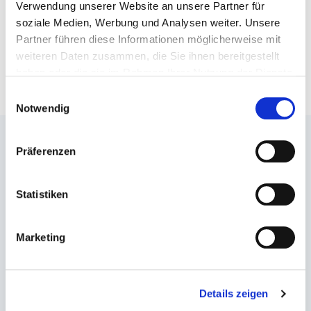
Verwendung unserer Website an unsere Partner für
soziale Medien, Werbung und Analysen weiter. Unsere
Büro / Team
Partner führen diese Informationen möglicherweise mit
weiteren Daten zusammen, die Sie ihnen bereitgestellt
Umzug ins Herz von Hamburg
haben oder die sie im Rahmen Ihrer Nutzung der Dienste
gesammelt haben.
Einwilligungsauswahl
Notwendig
Unternehmen
Präferenzen
Services
Blog
Statistiken
Desinfektion
Marketing
Essentials
Jobs
Details zeigen
FAQ