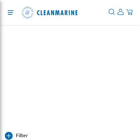
Protection
Cleaning
Desinfektion
Services
Zubehör
Über uns
Home
|
Cleaning
|
Zubehör
Blog
EN
DE
Filter