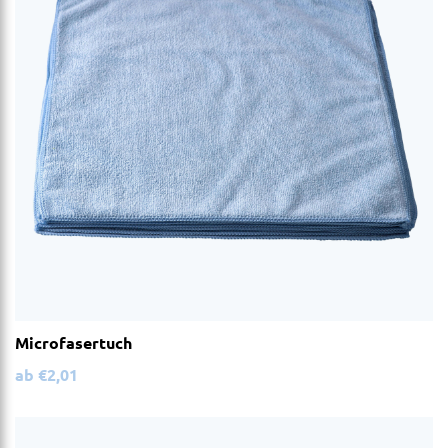
Microfasertuch
ab
€
2,01