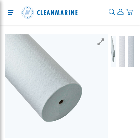
Protection
Cleaning
Desinfektion
Services
Über uns
Blog
EN
DE