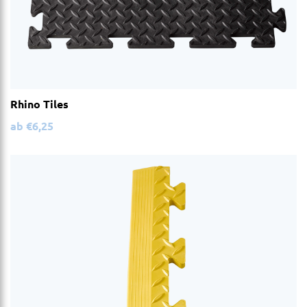
Rhino Tiles
ab
€
6,25