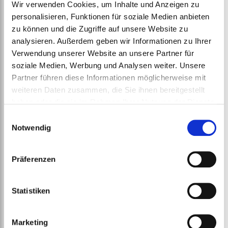
Wir verwenden Cookies, um Inhalte und Anzeigen zu
Barrier Sheet
personalisieren, Funktionen für soziale Medien anbieten
ab
€
255,85
zu können und die Zugriffe auf unsere Website zu
analysieren. Außerdem geben wir Informationen zu Ihrer
Verwendung unserer Website an unsere Partner für
soziale Medien, Werbung und Analysen weiter. Unsere
Partner führen diese Informationen möglicherweise mit
weiteren Daten zusammen, die Sie ihnen bereitgestellt
haben oder die sie im Rahmen Ihrer Nutzung der Dienste
gesammelt haben.
Einwilligungsauswahl
Notwendig
Präferenzen
Statistiken
Marketing