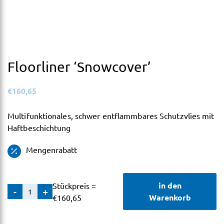
Floorliner ‘Snowcover’
€
160,65
Multifunktionales, schwer entflammbares Schutzvlies mit
Haftbeschichtung
Mengenrabatt
in den
Stückpreis =
Floorliner
-
+
Warenkorb
€
160,65
'Snowcover'
Menge