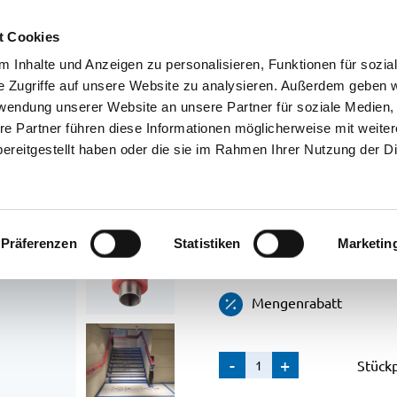
n
Cleaning
Desinfektion
Services
Über uns
t Cookies
 Inhalte und Anzeigen zu personalisieren, Funktionen für sozia
e Zugriffe auf unsere Website zu analysieren. Außerdem geben w
rwendung unserer Website an unsere Partner für soziale Medien
re Partner führen diese Informationen möglicherweise mit weite
Handrail r
ereitgestellt haben oder die sie im Rahmen Ihrer Nutzung der D
€
4,17
brandschutzzertifizierter 
Präferenzen
Statistiken
Marketin
Handläufen
Mengenrabatt
Handrail
-
+
Stück
red