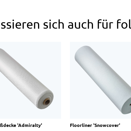
sieren sich auch für fo
ßdecke 'Admiralty'
Floorliner 'Snowcover'