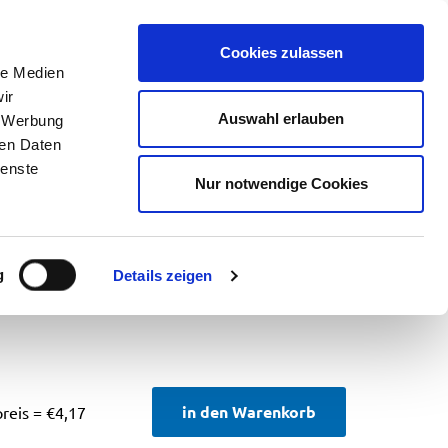
Blog
EN
DE
Cookies zulassen
le Medien
ir
Auswahl erlauben
, Werbung
ren Daten
ed
ienste
Nur notwendige Cookies
Schaumstoff zum Schutz von schmalen
g
Details zeigen
in den Warenkorb
preis =
€
4,17