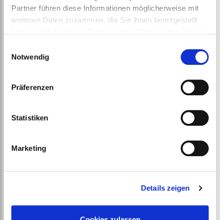
Partner führen diese Informationen möglicherweise mit
weiteren Daten zusammen, die Sie ihnen bereitgestellt
haben oder die sie im Rahmen Ihrer Nutzung der Dienste
gesammelt haben.
Einwilligungsauswahl
Notwendig
Präferenzen
Statistiken
Bubble Cushiongard
ab
€
233,00
Marketing
Details zeigen
Cookies zulassen