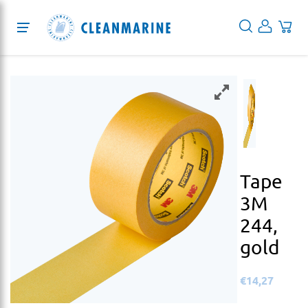
Protection
Cleaning
Desinfektion
Services
Tape
Über uns
3M
244,
Blog
gold
EN
€
14,27
DE