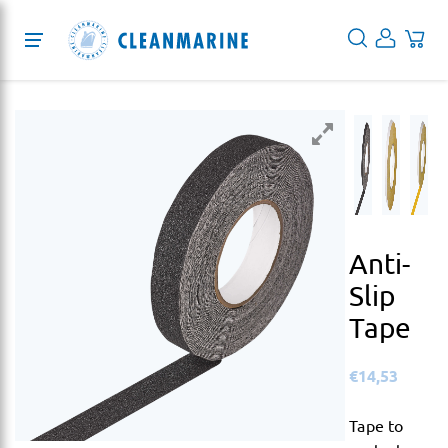
Protection
Cleaning
Disinfection
Services
Anti-
About
Slip
Tape
Blog
€
14,53
EN
Tape to
DE