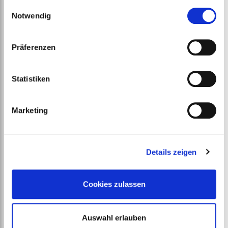
gesammelt haben.
Einwilligungsauswahl
Notwendig
Bubble Cushiongard
Präferenzen
ab
€
233,00
Statistiken
Marketing
Details zeigen
Cookies zulassen
Auswahl erlauben