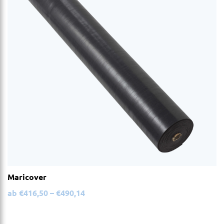
Maricover
ab
€
416,50
–
€
490,14