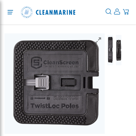
Protection
Cleaning
Disinfection
Services
About
Blog
EN
DE