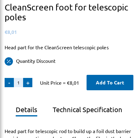
CleanScreen foot for telescopic
poles
€
8,01
Head part for the CleanScreen telescopic poles
Quantity Discount
CleanScreen
-
+
Add To Cart
Unit Price =
€
8,01
foot
for
telescopic
Details
Technical Specification
poles
quantity
Head part for telescopic rod to build up a foil dust barrier