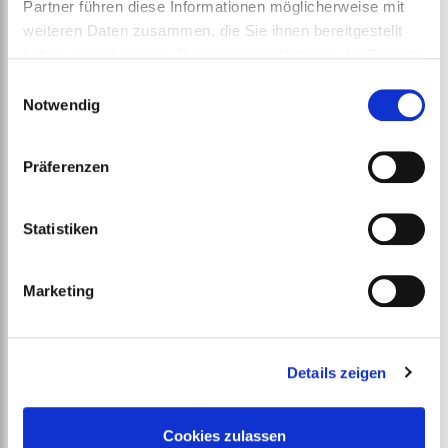
Partner führen diese Informationen möglicherweise mit
weiteren Daten zusammen, die Sie ihnen bereitgestellt
haben oder die sie im Rahmen Ihrer Nutzung der Dienste
gesammelt haben.
Einwilligungsauswahl
Notwendig
Präferenzen
Statistiken
PVC and Rubber Flooring Cleaner
ab
€
96,69
Marketing
Details zeigen
Cookies zulassen