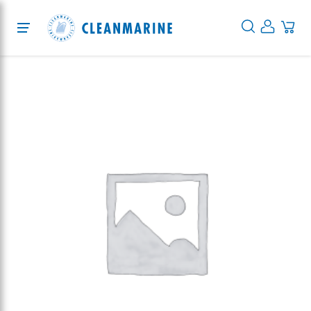
Protection
Cleaning
Disinfection
Services
About
Blog
EN
DE