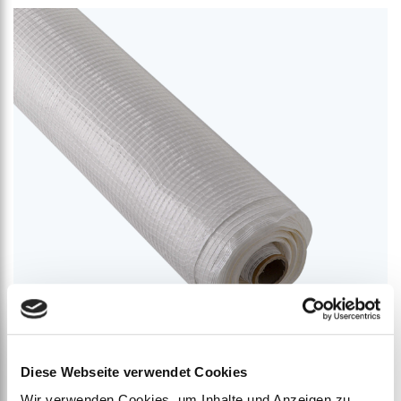
Diese Webseite verwendet Cookies
Wir verwenden Cookies, um Inhalte und Anzeigen zu