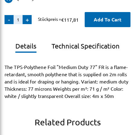
protective
-
+
Stückpreis =
Add To Cart
€
117,81
film
quantity
Details
Technical Specification
The TPS-Polythene Foil "Medium Duty 77" FR is a flame-
retardant, smooth polythene that is supplied on 2m rolls
and is ideal for draping or hanging. Variant: medium duty
Thickness: 77 microns Weights per m²: 71 g / m² Color:
white / slightly transparent Overall size: 4m x 50m
Related Products