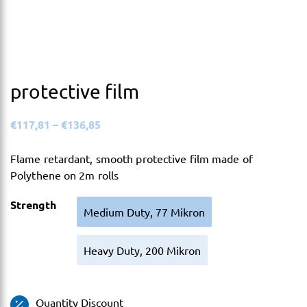
protective film
€
117,81
–
€
136,85
Flame retardant, smooth protective film made of
Polythene on 2m rolls
Strength
Medium Duty, 77 Mikron
Heavy Duty, 200 Mikron
Quantity Discount