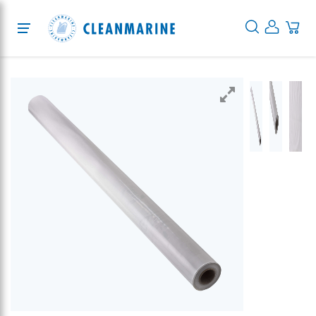
Protection
Cleaning
Disinfection
Services
About
Blog
EN
DE