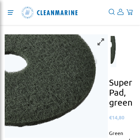
Protection
Cleaning
Disinfection
Services
Super
About
Pad,
green
Blog
€
14,80
EN
Green
DE